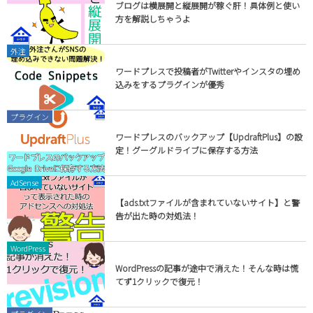
ブログは横展開と縦展開が稼ぐ肝！具体例と使い
方を解説しちゃうよ
外注
ワードプレスで投稿者がTwitterやインスタの埋め
込みをするプラグインが優秀
プラグイン
ワードプレスのバックアップ【UpdraftPlus】の設
定！グーグルドライブに保存する方法
AdSense
【ads.txtファイルが含まれていないサイト】と警
告が出た時の対処法！
WordPress
WordPressの記事が途中で消えた！そんな時は慌
てず1クリックで復元！