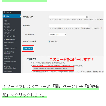
4.ワードプレスメニューの
『固定ページ』→『新規追
加』
をクリックします。